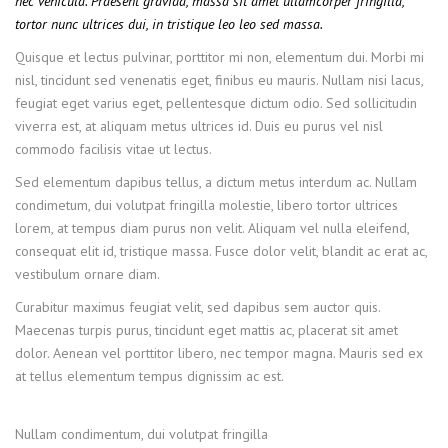
nec vehicula. Praesent gravida, massa sit amet ullamcorper fringilla,
tortor nunc ultrices dui, in tristique leo leo sed massa.
Quisque et lectus pulvinar, porttitor mi non, elementum dui. Morbi mi
nisl, tincidunt sed venenatis eget, finibus eu mauris. Nullam nisi lacus,
feugiat eget varius eget, pellentesque dictum odio. Sed sollicitudin
viverra est, at aliquam metus ultrices id. Duis eu purus vel nisl
commodo facilisis vitae ut lectus.
Sed elementum dapibus tellus, a dictum metus interdum ac. Nullam
condimetum, dui volutpat fringilla molestie, libero tortor ultrices
lorem, at tempus diam purus non velit. Aliquam vel nulla eleifend,
consequat elit id, tristique massa. Fusce dolor velit, blandit ac erat ac,
vestibulum ornare diam.
Curabitur maximus feugiat velit, sed dapibus sem auctor quis.
Maecenas turpis purus, tincidunt eget mattis ac, placerat sit amet
dolor. Aenean vel porttitor libero, nec tempor magna. Mauris sed ex
at tellus elementum tempus dignissim ac est.
Nullam condimentum, dui volutpat fringilla