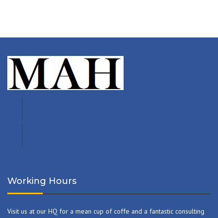
2015 E. Industrial 5th • Grove, OK
121 Front St • Blossom, TX
918-786-7313
903-982-6118
Working Hours
Visit us at our HQ for a mean cup of coffe and a fantastic consulting